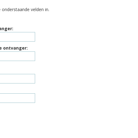
e onderstaande velden in.
anger:
e ontvanger: