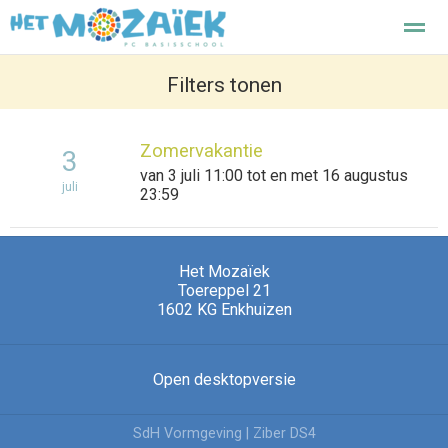
Het Mozaiek basisschool Enkhuizen
Filters tonen
Zomervakantie
3
Home
Zoeken
Nieuws
Agenda
F
van 3 juli 11:00 tot en met 16 augustus
juli
23:59
Het Mozaïek
Toereppel 21
1602 KG
Enkhuizen
Open desktopversie
SdH Vormgeving |
Ziber DS4