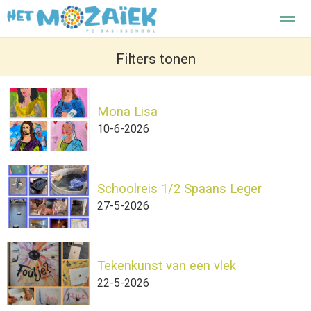
Het Mozaiek basisschool Enkhuizen
Filters tonen
Mona Lisa
Home
Zoeken
Nieuws
Agenda
F
10-6-2026
Schoolreis 1/2 Spaans Leger
27-5-2026
Tekenkunst van een vlek
22-5-2026