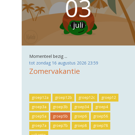
03
juli
Momenteel bezig ...
tot zondag 16 augustus 2026 23:59
Zomervakantie
groep12a
groep12b
groep12c
groep12
groep3a
groep3b
groep34
groep4
groep5a
groep5b
groep6
groep56
groep7a
groep7b
groep8
groep78
vakantie