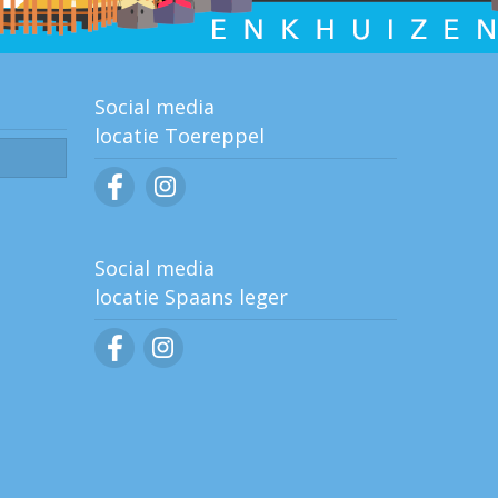
Social media
locatie Toereppel
Social media
locatie Spaans leger