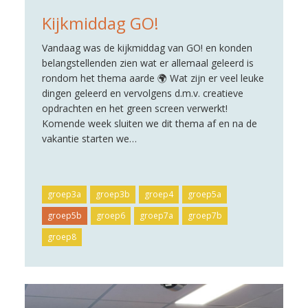
Kijkmiddag GO!
Vandaag was de kijkmiddag van GO! en konden
belangstellenden zien wat er allemaal geleerd is
rondom het thema aarde 🌍 Wat zijn er veel leuke
dingen geleerd en vervolgens d.m.v. creatieve
opdrachten en het green screen verwerkt!
Komende week sluiten we dit thema af en na de
vakantie starten we…
groep3a
groep3b
groep4
groep5a
groep5b
groep6
groep7a
groep7b
groep8