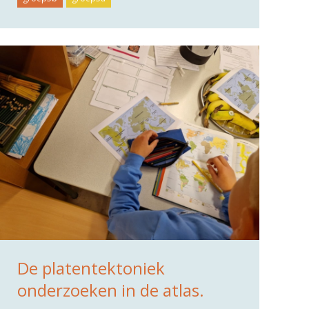
De platentektoniek
onderzoeken in de atlas.