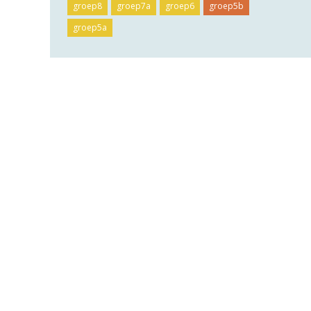
groep8
groep7a
groep6
groep5b
groep5a