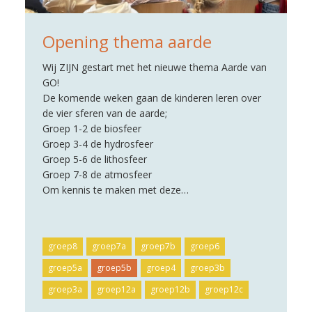
Opening thema aarde
Wij ZIJN gestart met het nieuwe thema Aarde van
GO!
De komende weken gaan de kinderen leren over
de vier sferen van de aarde;
Groep 1-2 de biosfeer
Groep 3-4 de hydrosfeer
Groep 5-6 de lithosfeer
Groep 7-8 de atmosfeer
Om kennis te maken met deze…
groep8
groep7a
groep7b
groep6
groep5a
groep5b
groep4
groep3b
groep3a
groep12a
groep12b
groep12c