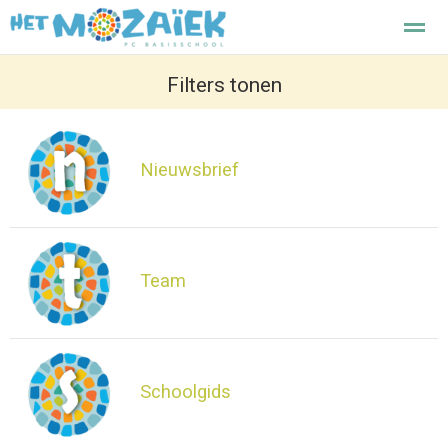
Het Mozaiek basisschool Enkhuizen
Filters tonen
Home
Zoeken
Nieuws
Agenda
F
Nieuwsbrief
Team
Schoolgids