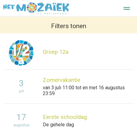
Het Mozaiek basisschool Enkhuizen
Filters tonen
Home
Zoeken
Nieuws
Agenda
F
Groep 12a
Zomervakantie
3
van 3 juli 11:00 tot en met 16 augustus
juli
23:59
17
Eerste schooldag
De gehele dag
augustus