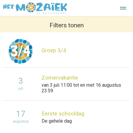
Het Mozaiek basisschool Enkhuizen
Filters tonen
Home
Zoeken
Nieuws
Agenda
F
Groep 3/4
Zomervakantie
3
van 3 juli 11:00 tot en met 16 augustus
juli
23:59
17
Eerste schooldag
De gehele dag
augustus