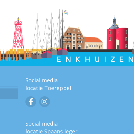
Social media
locatie Toereppel
Social media
locatie Spaans leger